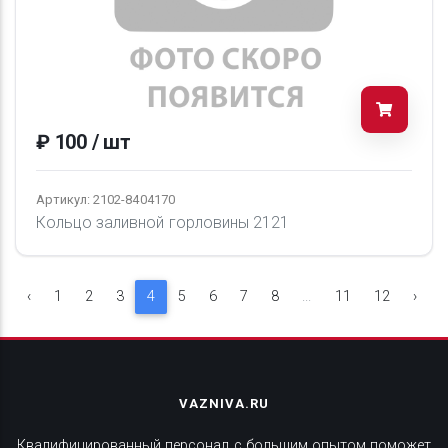
₽ 100 / шт
Артикул: 2102-8404170
Кольцо заливной горловины 2121
‹
1
2
3
4
5
6
7
8
...
11
12
›
VAZNIVA.RU
Квалифицированный персонал с большим опытом поможет