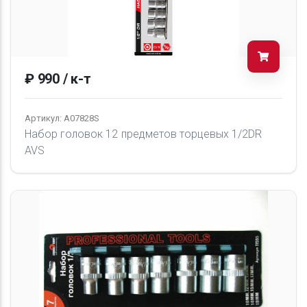
₽ 990 / к-т
Артикул: A07828S
Набор головок 12 предметов торцевых 1/2DR
AVS