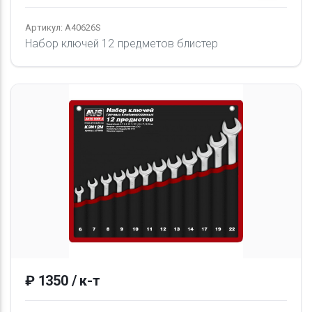
Артикул: A40626S
Набор ключей 12 предметов блистер
₽ 1350 / к-т