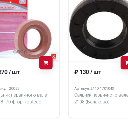
270 / шт
₽ 130 / шт
икул: 20055
Артикул: 2110-1701043
ьник первичного вала
Сальник первичного вал
8 -70 фтор Rosteco
2108 (Балаково)