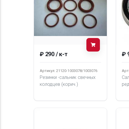
₽ 290 / к-т
₽ 
Артикул: 21120-1003078/1003076
Арт
Резинки -сальник свечных
Сал
колодцев (корич.)
ре