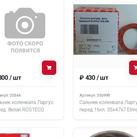
300 / шт
₽ 430 / шт
икул: 20344
Артикул: 336998
ьник коленвала Ларгус
Сальник коленвала Ларг
ред. 8клап.ROSTECO
перед.16кл. 35x47x7 Elrin