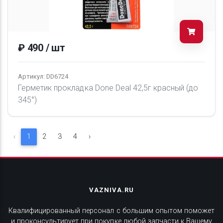
₽ 490 / шт
Артикул: DD6724
Герметик прокладка Done Deal 42,5г красный (до
345°)
‹
1
2
3
4
›
VAZNIVA.RU
Квалифицированный персонал с большим опытом поможет
и проконсультирует при покупке любой запчасти к Вашему