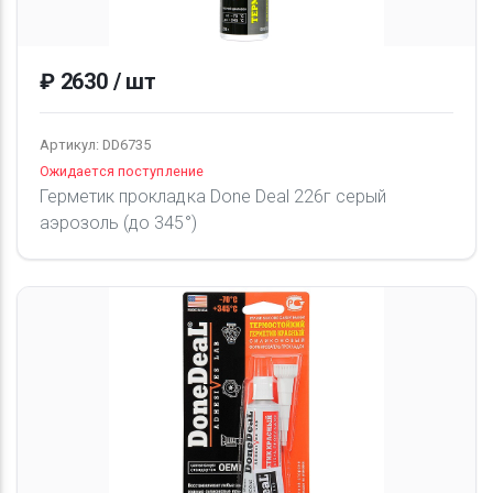
₽ 2630 / шт
Артикул: DD6735
Ожидается поступление
Герметик прокладка Done Deal 226г серый
аэрозоль (до 345°)